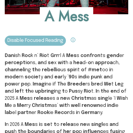
A Mess
ⓘ
Dani
sh
Roc
k n’
Rio
t
Grr
rl A
Mes
s
confron
ts
gend
er
perceptio
ns,
an
d
se
x
wit
h a
hea
d-
o
n
approa
ch,
channeli
ng
th
e
rebellio
us
spir
it
o
f #
met
oo
i
n
mode
rn
socie
ty
an
d
ear
ly ’
90
s
ind
ie
pun
k
an
d
pow
er
po
p.
Imagi
ne
i
f
Th
e
Breede
rs
bre
d
We
t
Le
g
an
d
lef
t
th
e
upbringi
ng
t
o
Pus
sy
Rio
t.
I
n
th
e
en
d
o
f
2025 A
Mes
s
releas
es a
ne
w
Christm
as
sing
le ‘I
Wis
h
M
e a
Mer
ry
Christm
as’
wit
h
wel
l
renown
ed
ind
ie
lab
el
partn
er
Rook
ie
Recor
ds
i
n
Germa
ny.
I
n 2026 A
Mes
s
i
s
se
t
t
o
relea
se
ne
w
singl
es
an
d
pus
h
th
e
boundari
es
o
f
he
r
po
p
influenc
es
fusi
ng