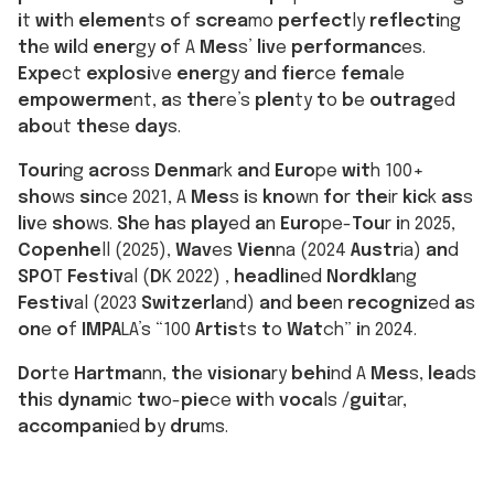
i
t
wit
h
elemen
ts
o
f
screa
mo
perfect
ly
reflecti
ng
th
e
wil
d
ener
gy
o
f A
Mes
s’
liv
e
performanc
es.
Expe
ct
explosi
ve
ener
gy
an
d
fier
ce
fema
le
empowerme
nt,
a
s
the
re’s
plen
ty
t
o
b
e
outrag
ed
abo
ut
the
se
day
s.
Touri
ng
acro
ss
Denma
rk
an
d
Euro
pe
wit
h 100+
sho
ws
sin
ce 2021, A
Mes
s
i
s
kno
wn
fo
r
the
ir
kic
k
as
s
liv
e
sho
ws.
Sh
e
ha
s
play
ed
a
n
Euro
pe-
Tou
r
i
n 2025,
Copenhe
ll (2025),
Wav
es
Vien
na (2024
Austr
ia)
an
d
SPO
T
Festiv
al (
D
K 2022) ,
headlin
ed
Nordkla
ng
Festiv
al (2023
Switzerla
nd)
an
d
bee
n
recogniz
ed
a
s
on
e
o
f
IMPA
LA’s “100
Artis
ts
t
o
Wat
ch”
i
n 2024.
Dor
te
Hartma
nn,
th
e
visiona
ry
behi
nd A
Mes
s,
lea
ds
thi
s
dynam
ic
tw
o-
pie
ce
wit
h
voca
ls /
guit
ar,
accompani
ed
b
y
dru
ms.