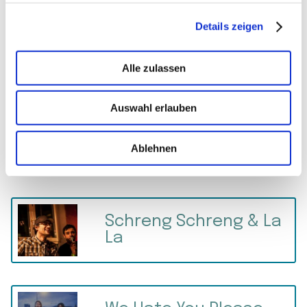
Details zeigen
Queenwho
Alle zulassen
Auswahl erlauben
scheitern.dreitausend
Ablehnen
Schreng Schreng & La
La