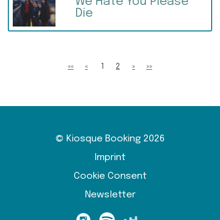
We Hate You Please
Die
««
«
1
2
»
»»
© Kiosque Booking 2026
Imprint
Cookie Consent
Newsletter