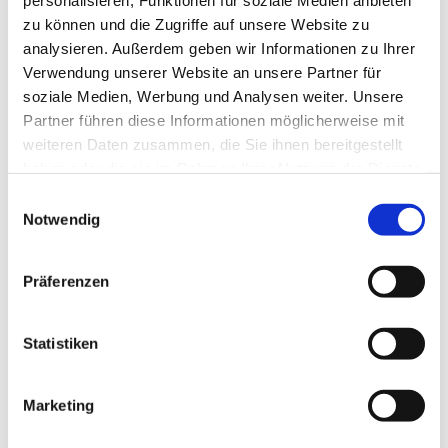
personalisieren, Funktionen für soziale Medien anbieten
Hi Mum
zu können und die Zugriffe auf unsere Website zu
analysieren. Außerdem geben wir Informationen zu Ihrer
Verwendung unserer Website an unsere Partner für
soziale Medien, Werbung und Analysen weiter. Unsere
Partner führen diese Informationen möglicherweise mit
JNNRHNDRXX
weiteren Daten zusammen, die Sie ihnen bereitgestellt
haben oder die sie im Rahmen Ihrer Nutzung der Dienste
gesammelt haben.
Einwilligungsauswahl
Notwendig
Kerosin95
Präferenzen
Statistiken
Love A
Marketing