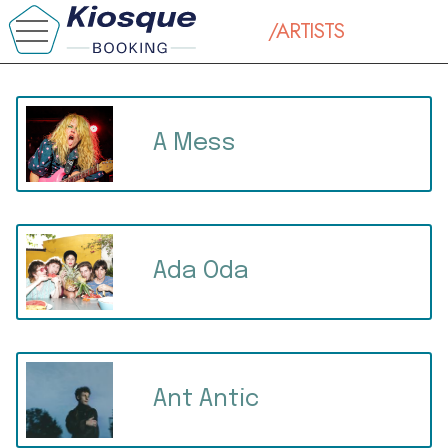
/ARTISTS
A Mess
Ada Oda
Ant Antic